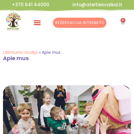
+370 641 44000
info@ateitiesvaikai.lt
0
REZERVACIJA INTERNETU
Kalėdinės Dirbtuvės
Užimtumo studija
»
Apie mus
Apie mus