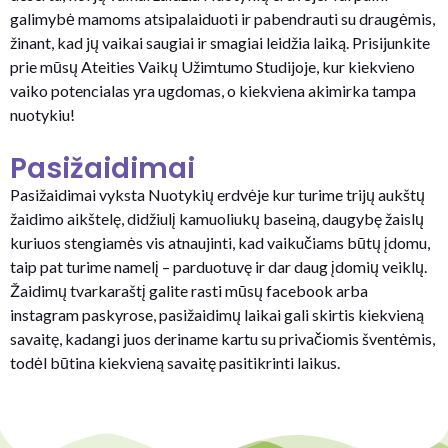
galimybė mamoms atsipalaiduoti ir pabendrauti su draugėmis,
žinant, kad jų vaikai saugiai ir smagiai leidžia laiką. Prisijunkite
prie mūsų Ateities Vaikų Užimtumo Studijoje, kur kiekvieno
vaiko potencialas yra ugdomas, o kiekviena akimirka tampa
nuotykiu!
Pasižaidimai
Pasižaidimai vyksta Nuotykių erdvėje kur turime trijų aukštų
žaidimo aikštelę, didžiulį kamuoliukų baseiną, daugybę žaislų
kuriuos stengiamės vis atnaujinti, kad vaikučiams būtų įdomu,
taip pat turime namelį – parduotuvę ir dar daug įdomių veiklų.
Žaidimų tvarkaraštį galite rasti mūsų facebook arba
instagram paskyrose, pasižaidimų laikai gali skirtis kiekvieną
savaitę, kadangi juos deriname kartu su privačiomis šventėmis,
todėl būtina kiekvieną savaitę pasitikrinti laikus.