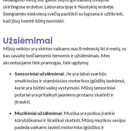
skirtingose erdvėse: Laboratorijoje ir Nuotykių erdvėje.
Stengiamės kiekvieną svečią pasitikti su šypsena ir užtikrinti,
kad jūsų šventė būtų nuostabi.
Užsiėmimai
Mūsų veiklos yra skirtos vaikams nuo 8 mėnesių iki 6 metų, su
kas savaitę keičiamomis temomis ir užsiėmimais. Mes
akcentuojame tiek pramogas, tiek ugdymą:
Sensoriniai užsiėmimai
: Jie yra labai svarbūs
smulkiosios ir stambiosios motorikos įgūdžių lavinimui,
kurie yra būtini vaikų vystymuisi. Mūsų sensoriniai
potyriai yra pritaikyti jauniems protams skatinti ir
įtraukti.
Muzikiniai užsiėmimai
: Muzika yra puikus įrankis
kūrybiškumui ir išraiškai skatinti. Mūsų muzikos sesijos
padeda vaikams lavinti motorinius įgūdžius ir