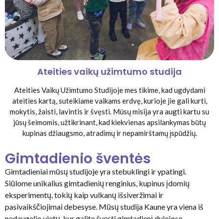
Ateities vaikų užimtumo studija
Ateities Vaikų Užimtumo Studijoje mes tikime, kad ugdydami
ateities kartą, suteikiame vaikams erdvę, kurioje jie gali kurti,
mokytis, žaisti, lavintis ir švęsti. Mūsų misija yra augti kartu su
jūsų šeimomis, užtikrinant, kad kiekvienas apsilankymas būtų
kupinas džiaugsmo, atradimų ir nepamirštamų įspūdžių.
Gimtadienio šventės
Gimtadieniai mūsų studijoje yra stebuklingi ir ypatingi.
Siūlome unikalius gimtadienių renginius, kupinus įdomių
eksperimentų, tokių kaip vulkanų išsiveržimai ir
pasivaikščiojimai debesyse. Mūsų studija Kaune yra viena iš
nedaugelio vietų, kur galite švęsti gimtadienį dviejose