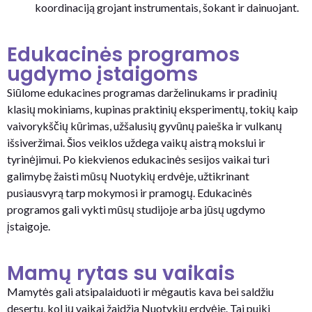
koordinaciją grojant instrumentais, šokant ir dainuojant.
Edukacinės programos
ugdymo įstaigoms
Siūlome edukacines programas darželinukams ir pradinių
klasių mokiniams, kupinas praktinių eksperimentų, tokių kaip
vaivorykščių kūrimas, užšalusių gyvūnų paieška ir vulkanų
išsiveržimai. Šios veiklos uždega vaikų aistrą mokslui ir
tyrinėjimui. Po kiekvienos edukacinės sesijos vaikai turi
galimybę žaisti mūsų Nuotykių erdvėje, užtikrinant
pusiausvyrą tarp mokymosi ir pramogų. Edukacinės
programos gali vykti mūsų studijoje arba jūsų ugdymo
įstaigoje.
Mamų rytas su vaikais
Mamytės gali atsipalaiduoti ir mėgautis kava bei saldžiu
desertu, kol jų vaikai žaidžia Nuotykių erdvėje. Tai puiki