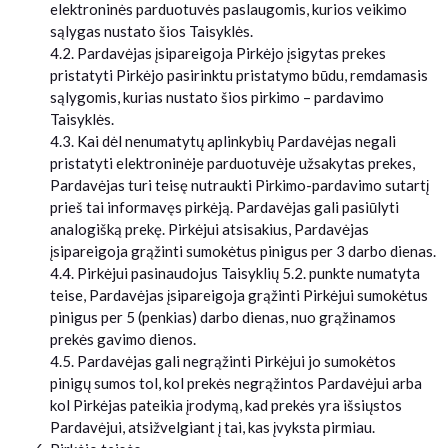
elektroninės parduotuvės paslaugomis, kurios veikimo
sąlygas nustato šios Taisyklės.
4.2. Pardavėjas įsipareigoja Pirkėjo įsigytas prekes
pristatyti Pirkėjo pasirinktu pristatymo būdu, remdamasis
sąlygomis, kurias nustato šios pirkimo – pardavimo
Taisyklės.
4.3. Kai dėl nenumatytų aplinkybių Pardavėjas negali
pristatyti elektroninėje parduotuvėje užsakytas prekes,
Pardavėjas turi teisę nutraukti Pirkimo-pardavimo sutartį
prieš tai informavęs pirkėją. Pardavėjas gali pasiūlyti
analogišką prekę. Pirkėjui atsisakius, Pardavėjas
įsipareigoja grąžinti sumokėtus pinigus per 3 darbo dienas.
4.4. Pirkėjui pasinaudojus Taisyklių 5.2. punkte numatyta
teise, Pardavėjas įsipareigoja grąžinti Pirkėjui sumokėtus
pinigus per 5 (penkias) darbo dienas, nuo grąžinamos
prekės gavimo dienos.
4.5. Pardavėjas gali negrąžinti Pirkėjui jo sumokėtos
pinigų sumos tol, kol prekės negrąžintos Pardavėjui arba
kol Pirkėjas pateikia įrodymą, kad prekės yra išsiųstos
Pardavėjui, atsižvelgiant į tai, kas įvyksta pirmiau.