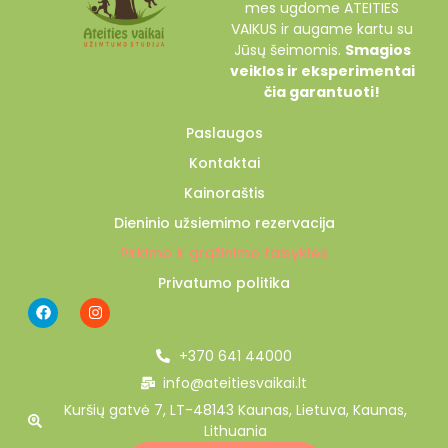
mes ugdome ATEITIES
VAIKUS ir augame kartu su
Jūsų šeimomis.
Smagios
veiklos ir eksperimentai
čia garantuoti!
Paslaugos
Kontaktai
Kainoraštis
Dieninio užsiemimo rezervacija
Pirkimo ir grąžinimo taisyklės
Privatumo politika
+370 641 44000
info@ateitiesvaikai.lt
Kuršių gatvė 7, LT-48143 Kaunas, Lietuva, Kaunas,
Lithuania