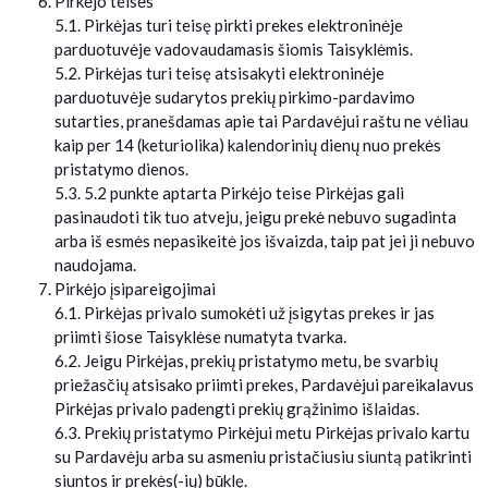
Pirkėjo teisės
5.1. Pirkėjas turi teisę pirkti prekes elektroninėje
parduotuvėje vadovaudamasis šiomis Taisyklėmis.
5.2. Pirkėjas turi teisę atsisakyti elektroninėje
parduotuvėje sudarytos prekių pirkimo-pardavimo
sutarties, pranešdamas apie tai Pardavėjui raštu ne vėliau
kaip per 14 (keturiolika) kalendorinių dienų nuo prekės
pristatymo dienos.
5.3. 5.2 punkte aptarta Pirkėjo teise Pirkėjas gali
pasinaudoti tik tuo atveju, jeigu prekė nebuvo sugadinta
arba iš esmės nepasikeitė jos išvaizda, taip pat jei ji nebuvo
naudojama.
Pirkėjo įsipareigojimai
6.1. Pirkėjas privalo sumokėti už įsigytas prekes ir jas
priimti šiose Taisyklėse numatyta tvarka.
6.2. Jeigu Pirkėjas, prekių pristatymo metu, be svarbių
priežasčių atsisako priimti prekes, Pardavėjui pareikalavus
Pirkėjas privalo padengti prekių grąžinimo išlaidas.
6.3. Prekių pristatymo Pirkėjui metu Pirkėjas privalo kartu
su Pardavėju arba su asmeniu pristačiusiu siuntą patikrinti
siuntos ir prekės(-ių) būklę.