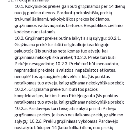
10.1. Kokybiškos prekės gali būti grąžinamos per 14 dienų
nuo jų gavimo dienos. Parduotų nekokybiškų prekių
trūkumai šalinami, nekokybiškos prekės keičiamos,
grąžinamos vadovaujantis Lietuvos Respublikos civilinio
kodekso nuostatomis.
10.2. Grąžinant prekes būtina laikytis šių sąlygų: 10.2.1.
Grąžinama prekė turi būti originalioje tvarkingoje
pakuotėje (šis punktas netaikomas tuo atveju, kai
grąžinama nekokybiška prekė); 10.2.2. Prekė turi būti
Pirkėjo nesugadinta; 10.2.3. Prekė turi būti nenaudota,
nepraradusi prekinės išvaizdos: nepažeistos etiketės,
nenuplėštos apsauginės plėvelės ir kt. (šis punktas
netaikomas tuo atveju, kai grąžinama nekokybiška prekė);
10.2.4. Grąžinama prekė turi būti tos pačios
komplektacijos, kokios buvo Pirkėjo gauta (šis punktas
netaikomas tuo atveju, kai grąžinama nekokybiška prekė);
10.2.5. Pardavėjas turi teisę atsisakyti priimti Pirkėjo
grąžinamas prekes, jei buvo nesilaikoma prekių grąžinimo
sąlygų; 10.2.6. Prekių grąžinimas vykdomas Pardavėjo
nustatytu būdu per 14 (keturiolika) dienų nuo prekių