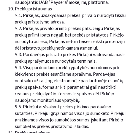
naudojantis UAB “Paysera” mokėjimų platforma.
Prekių pristatymas
9.1. Pirkėjas, užsakydamas prekes, privalo nurodyti tikslų
prekių pristatymo adresą.
9.2. Pirkėjas privalo priimti prekes pats. Jeigu Pirkėjas
prekių priimti pats negali, bet prekės pristatytos Pirkėjo
nurodytu adresu, Pirkėjas neturi teisės reikšti pretenzijų
dėl pristatytų prekių netinkamam asmeniui.
9.3. Pardavėjas pristato prekes Pirkėjui vadovaudamasis
prekių aprašymuose nurodytais terminais.
9.4. Visų parduodamų prekių ypatybės nurodomos prie
kiekvienos prekės esančiame aprašyme. Pardavėjas
neatsako už tai, jog elektroninėje parduotuvėje esančių
prekių spalva, forma ar kiti parametrai gali neatitikti
realaus prekių dydžio, formos ir spalvos dėl Pirkėjo
naudojamo monitoriaus ypatybių.
9.5. Pirkėjui atsisakant prekės pirkimo-pardavimo
sutarties, Pirkėjui grąžinamos visos jo sumokėto Pirkėjui
grąžinamos visos jo sumokėtos sumos, įskaitant Pirkėjo
sumokėtas prekės pristatymo išlaidas.
Prekių grąžinimas