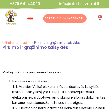
+370 641 44000
info@ateitiesvaikai.lt
0
REZERVACIJA INTERNETU
Kalėdinės Dirbtuvės
Užimtumo studija
»
Pirkimo ir grąžinimo taisyklės
Pirkimo ir grąžinimo taisyklės
Prekių pirkimo – pardavimo taisyklės
Bendrosios nuostatos
1.1. Ateities Vaikai elektroninės parduotuvės taisyklės
(toliau – Taisyklės) yra Pirkėjui ir Pardavėjui (toliau –
elektroninė parduotuvė) juridiškai privalomas dokumentas,
kuriame nustatomos Šalių teisės ir pareigos.
1.2. Elektroninė parduotuvė pasilieka teisę bet kuriuo metu