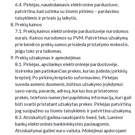
6.4. Pirkėjas, naudodamasis elektronine parduotuve,
patvirtina, kad sutinka su šiomis pirkimo – pardavimo
taisyklėmis ir privalo jų laikytis.
Prekių kainos
7.1. Prekių kainos elektroninėje parduotuvėje nurodomos
eurais. Kainos nurodomos su PVM. Patvirtinus užsakymą
prie bendros prekių sumos prisideda pristatymo mokestis,
jeigu toks yra taikomas.
Prekių užsakymas ir apmokėjimas
8.1. Pirkėjas, apsilankęs elektroninėje parduotuvėje,
išsirenka jam patinkančias prekes, kurias įsideda į pirkinių
krepšelį. Po pirkinių krepšelio suformavimo, Pirkėjas
suveda asmens duomenis, būtinus užsakymo įvykdymui:
savo vardą, pavardę, adresą, kuriuo bus pristatomos
prekės, telefono numerį bei papildomą informaciją, kuri gali
būti svarbi pristatant užsakytas prekes. Pirkėjas patvirtiną
jog susipažino su šiomis taisyklėmis ir patvirtina užsakymą.
8.3. Atsiskaityti galima naudojantis Swed, Seb, Luminor
bankų elektroninės bankininkystės paslaugomis.
Atsiskaitymai galimi euro valiuta. Mokėjimai apdorojami