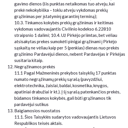
gavimo dienos (šis punktas netaikomas tuo atveju, kai
prekė nekokybiška – tokiu atveju vykdomas prekių
grąžinimas per įstatyminį garantinį terminą);
10.3. Tinkamos kokybės prekių grąžinimas ir keitimas
vykdomas vadovaujantis Civilinio kodekso 6.22810
straipsnio 1 dalimi; 10.4. Už Pirkėjo priimtas, bet vėliau
atsisakytas prekes sumokėti pinigai grąžinami į Pirkėjo
sąskaitą ne vėliau kaip per 5 (penkias) dienas nuo prekės
grąžinimo Pardavėjui dienos, nebent Pardavėjas ir Pirkėjas
susitaria kitaip.
Negrąžinamos prekės
11.1 Pagal Mažmeninės prekybos taisyklių 17 punktas
numato negrąžinamų prekių sąrašą (pavyzdžiui,
elektrotechnika, žaislai, baldai, kosmetika, knygos,
apatiniai drabužiai ir kt.). Į šį sąrašą patenkančios prekės,
būdamos tinkamos kokybės, gali būti grąžinamos tik
pardavėjui sutikus
Baigiamosios nuostatos
11.1. Šios Taisyklės sudarytos vadovaujantis Lietuvos
Respublikos teisės aktais.