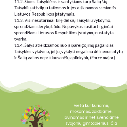
11.2. Šioms Taisyklėms ir santykiams tarp Šalių šių
Taisyklių atžvilgiu taikomos ir jos aiškinamos remiantis
Lietuvos Respublikos įstatymais.
11.3. Visi nesutarimai, kilę dėl šių Taisyklių vykdymo,
sprendžiami derybų būdu. Nepavykus susitarti, ginčai
sprendžiami Lietuvos Respublikos įstatymų nustatyta
tvarka.
11.4. Šalys atleidžiamos nuo įsipareigojimų pagal šias
Taisykles vykdymo, jei jų įvykdyti negalima dėl nenumatytų
ir Šalių valios nepriklausančių aplinkybių (Force major)
Vieta kur kuriame,
mokomės, žaidžiame,
lavinamės ir net švenčiame
svajonių gimtadienius. Čia