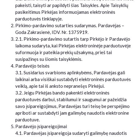
pakeisti, taisyti ar papildyti šias Taisykles. Apie Taisyklių
pasikeitimus Pirkėjas informuojamas elektroninės
parduotuvės tinklapyje.
Pirkimo-pardavimo sutarties sudarymas. Pardavėjas –
Goda Zakrasienė, IDV. Nr. 1375919.
2.1. Pirkimo-pardavimo sutartis tarp Pirkėjo ir Pardavėjo
laikoma sudaryta, kai Pirkėjas elektroninėje parduotuvėje
suformuoja ir pateikia prekių užsakymą, prieš tai
susipažinęs su šiomis taisyklėmis.
Pardavėjo teisės
3.1. Susidarius svarbioms aplinkybėms, Pardavėjas gali
laikinai arba visiškai sustabdyti elektroninės parduotuvės
veiklą, apie tai iš anksto nepranešęs Pirkėjui.
3.2. Jeigu Pirkėjas bando pakenkti elektroninės
parduotuvės darbui, stabilumui ir saugumui ar pažeidžia
savo įsipareigojimus, Pardavėjas turi teisę be perspėjimo
apriboti ar sustabdyti jam galimybę naudotis elektronine
parduotuve.
Pardavėjo įsipareigojimai
4.1. Pardavėjas įsipareigoja sudaryti galimybę naudotis