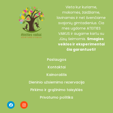
Vieta kur kuriame,
mokomės, žaidžiame,
lavinamės ir net švenčiame
svajonių gimtadienius. Čia
mes ugdome ATEITIES
VAIKUS ir augame kartu su
Jūsų šeimomis.
Smagios
veiklos ir eksperimentai
čia garantuoti!
Paslaugos
Kontaktai
Kainoraštis
Dieninio užsiemimo rezervacija
Pirkimo ir grąžinimo taisyklės
Privatumo politika