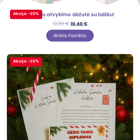
Akcija -20%
Elfas su atvykimo dėžutė su laišku!
12,99
€
10,40
€
Rinktis Parinktis
Akcija -20%