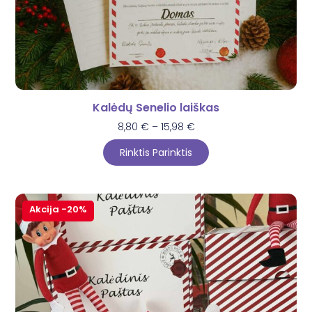
Kalėdų Senelio laiškas
8,80
€
–
15,98
€
Rinktis Parinktis
Akcija -20%