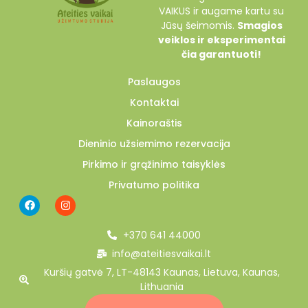
VAIKUS ir augame kartu su
Jūsų šeimomis.
Smagios
veiklos ir eksperimentai
čia garantuoti!
Paslaugos
Kontaktai
Kainoraštis
Dieninio užsiemimo rezervacija
Pirkimo ir grąžinimo taisyklės
Privatumo politika
+370 641 44000
info@ateitiesvaikai.lt
Kuršių gatvė 7, LT-48143 Kaunas, Lietuva, Kaunas,
Lithuania