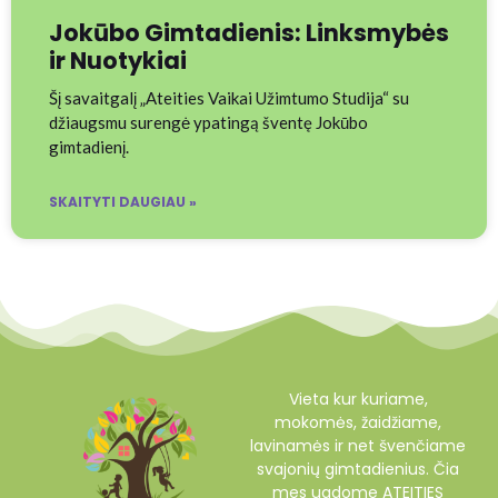
Jokūbo Gimtadienis: Linksmybės
ir Nuotykiai
Šį savaitgalį „Ateities Vaikai Užimtumo Studija“ su
džiaugsmu surengė ypatingą šventę Jokūbo
gimtadienį.
SKAITYTI DAUGIAU »
Vieta kur kuriame,
mokomės, žaidžiame,
lavinamės ir net švenčiame
svajonių gimtadienius. Čia
mes ugdome ATEITIES