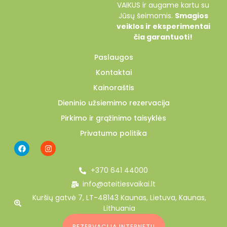
VAIKUS ir augame kartu su
Jūsų šeimomis.
Smagios
veiklos ir eksperimentai
čia garantuoti!
Paslaugos
Kontaktai
Kainoraštis
Dieninio užsiemimo rezervacija
Pirkimo ir grąžinimo taisyklės
Privatumo politika
+370 641 44000
info@ateitiesvaikai.lt
Kuršių gatvė 7, LT-48143 Kaunas, Lietuva, Kaunas,
Lithuania
REZERVACIJA INTERNETU