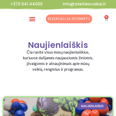
+370 641 44000
info@ateitiesvaikai.lt
0
REZERVACIJA INTERNETU
Kalėdinės Dirbtuvės
Naujienlaiškis
Čia rasite visus mūsų naujienlaiškius,
kuriuose dalijamės naujausiomis žiniomis,
įžvalgomis ir atnaujinimais apie mūsų
veiklą, renginius ir programas.
NAUJIENLAIŠKIS