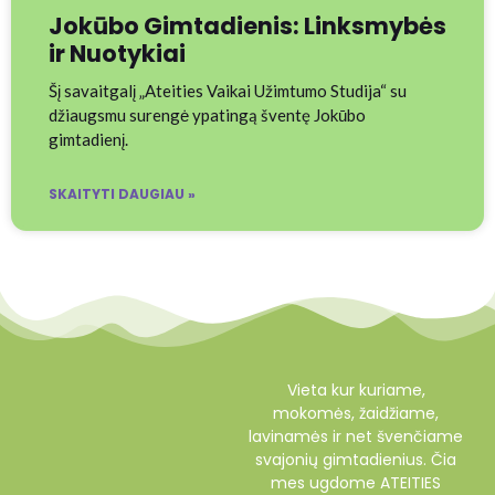
Jokūbo Gimtadienis: Linksmybės
ir Nuotykiai
Šį savaitgalį „Ateities Vaikai Užimtumo Studija“ su
džiaugsmu surengė ypatingą šventę Jokūbo
gimtadienį.
SKAITYTI DAUGIAU »
Vieta kur kuriame,
mokomės, žaidžiame,
lavinamės ir net švenčiame
svajonių gimtadienius. Čia
mes ugdome ATEITIES