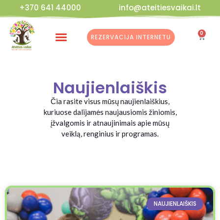
+370 641 44000
info@ateitiesvaikai.lt
0
REZERVACIJA INTERNETU
Kalėdinės Dirbtuvės
Naujienlaiškis
Čia rasite visus mūsų naujienlaiškius,
kuriuose dalijamės naujausiomis žiniomis,
įžvalgomis ir atnaujinimais apie mūsų
veiklą, renginius ir programas.
NAUJIENLAIŠKIS