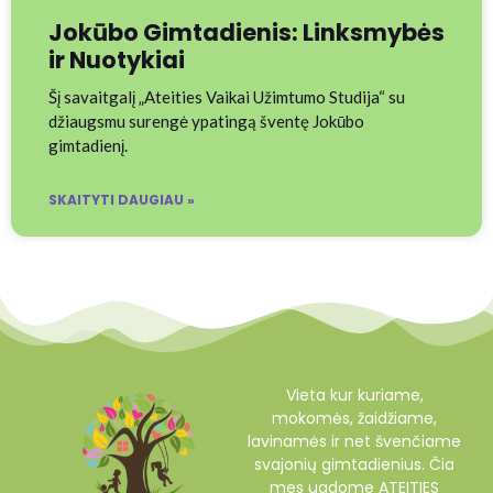
Jokūbo Gimtadienis: Linksmybės
ir Nuotykiai
Šį savaitgalį „Ateities Vaikai Užimtumo Studija“ su
džiaugsmu surengė ypatingą šventę Jokūbo
gimtadienį.
SKAITYTI DAUGIAU »
Vieta kur kuriame,
mokomės, žaidžiame,
lavinamės ir net švenčiame
svajonių gimtadienius. Čia
mes ugdome ATEITIES