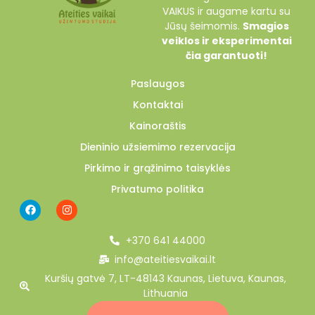
VAIKUS ir augame kartu su
Jūsų šeimomis.
Smagios
veiklos ir eksperimentai
čia garantuoti!
Paslaugos
Kontaktai
Kainoraštis
Dieninio užsiemimo rezervacija
Pirkimo ir grąžinimo taisyklės
Privatumo politika
+370 641 44000
info@ateitiesvaikai.lt
Kuršių gatvė 7, LT-48143 Kaunas, Lietuva, Kaunas,
Lithuania