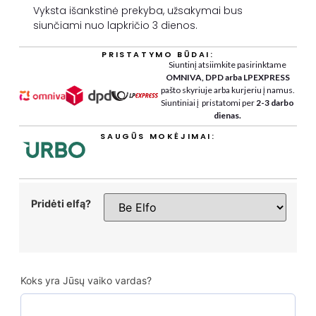
Vyksta išankstinė prekyba, užsakymai bus
siunčiami nuo lapkričio 3 dienos.
PRISTATYMO BŪDAI:
Siuntinį atsiimkite pasirinktame
OMNIVA, DPD arba LPEXPRESS
pašto skyriuje arba kurjeriu į namus.
Siuntiniai į pristatomi per
2-3 darbo
dienas.
SAUGŪS MOKĖJIMAI:
Pridėti elfą?
Koks yra Jūsų vaiko vardas?