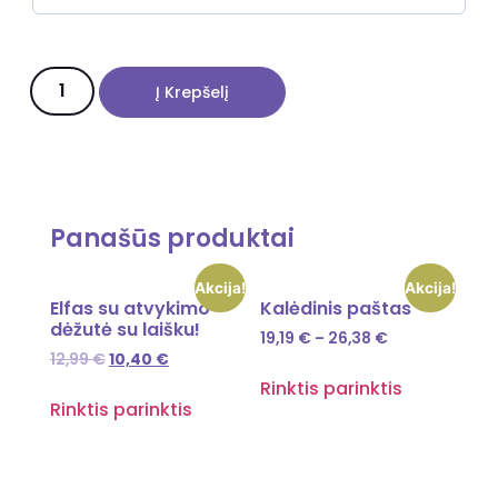
Į Krepšelį
Panašūs produktai
Akcija!
Akcija!
Elfas su atvykimo
Kalėdinis paštas
dėžutė su laišku!
19,19
€
–
26,38
€
12,99
€
10,40
€
Rinktis parinktis
Rinktis parinktis