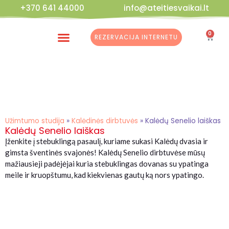
+370 641 44000
info@ateitiesvaikai.lt
0
REZERVACIJA INTERNETU
Kalėdinės Dirbtuvės
Užimtumo studija
»
Kalėdinės dirbtuvės
»
Kalėdų Senelio laiškas
Kalėdų Senelio laiškas
Įženkite į stebuklingą pasaulį, kuriame sukasi Kalėdų dvasia ir
gimsta šventinės svajonės! Kalėdų Senelio dirbtuvėse mūsų
mažiausieji padėjėjai kuria stebuklingas dovanas su ypatinga
meile ir kruopštumu, kad kiekvienas gautų ką nors ypatingo.