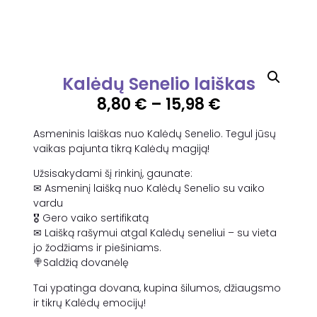
Kalėdų Senelio laiškas
8,80
€
–
15,98
€
Asmeninis laiškas nuo Kalėdų Senelio. Tegul jūsų
vaikas pajunta tikrą Kalėdų magiją!
Užsisakydami šį rinkinį, gaunate:
✉ Asmeninį laišką nuo Kalėdų Senelio su vaiko
vardu
🎖 Gero vaiko sertifikatą
✉ Laišką rašymui atgal Kalėdų seneliui – su vieta
jo žodžiams ir piešiniams.
🍭Saldžią dovanėlę
Tai ypatinga dovana, kupina šilumos, džiaugsmo
ir tikrų Kalėdų emocijų!